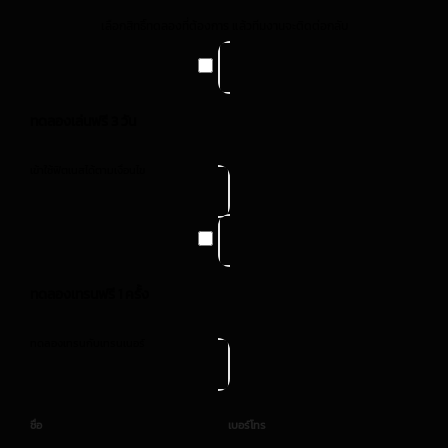
เลือกสิทธิ์ทดลองที่ต้องการ แล้วทีมงานจะติดต่อกลับ
ทดลองเล่นฟรี 3 วัน
เข้าใช้ฟิตเนสได้ตามเงื่อนไข
ทดลองเทรนฟรี 1 ครั้ง
ทดลองเทรนกับเทรนเนอร์
ชื่อ
เบอร์โทร