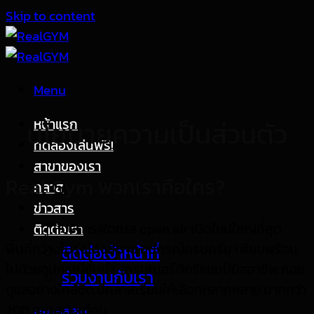
Skip to content
Menu
นโยบายความเป็นส่วนตัว
หน้าแรก
ทดลองเล่นฟรี!
สาขาของเรา
Real Gym พวกเราคือใคร?
คลาส
ข่าวสาร
ผู้ให้บริการฟิตเนส open air เปิดใหม่ใหญ่ที่สุด
ติดต่อเรา
พื้นที่กว้างโปร่งโล่งสบาย อุปกรณ์ครบครัน เพียบพร้อม
ติดต่อเจ้าหน้าที่
ไปด้วยอุปกรณ์ชั้นนำ เทรนเนอร์ดีกรีแชมป์มืออาชีพ คอย
ร่วมงานกับเรา
ดูแลอย่างใกล้ชิด มีคลาสเรียนให้เลือกหลากหลาย มากกว่า
200 คลาสต่อเดือน
เสนอที่ดิน